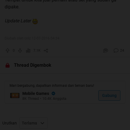
dipake.
Update Later
Diubah oleh colz 12-07-2016 04:34
0
7.1K
24
Thread Digembok
Mari bergabung, dapatkan informasi dan teman baru!
Mobile Games
Gabung
8K
Thread
•
10.4K
Anggota
Urutkan
Terlama