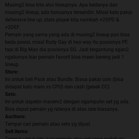
Masing2 bisa kita atur lineupnya. Apa bedanya dari
masing2 lineup, ada bonusnya tersendiri. Misal kalo pakai
defensive line up, stats player kita nambah +2SPD &
+2DEF.
Pemain yang sama yang ada di masing2 lineup pun bisa
beda posisi, misal Rudy Gay di two way itu posisinya PF,
tapi di Big Man dia posisinya SG. Jadi tergantung agan2
ngaturnya biar pemain favorit bisa maen bareng jadi 1
lineup.
Store:
Ini untuk beli Pack atau Bundle. Biasa pakai coin (bisa
didapat kalo main vs CPU) dan cash (gesek CC)
Sets:
Ini untuk dapetin macem2 dengan ngumpulin set yg ada.
Bisa dapat pemain yg ratenya di atas rate biasanya.
Auctions:
Tempat cari pemain atau sets yg dijual.
Sell items:
Tempat untuk kita jual pemain atau set yang sudah ga