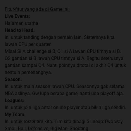
Fitur-fitur yang ada di Game ini:
Live Events:
Halaman utama
Head to Head:
ini untuk tanding dengan pemain lain. Sistemnya kita
lawan CPU per quarter.
Misal Si A challenge si B, Q1 si A lawan CPU timnya si B.
Q2 gantian si B lawan CPU timnya si A. Begitu seterusnya
gantian sampai Q4. Nanti poinnya ditotal di akhir Q4 untuk
nentuin pemenangnya.
Season:
Ini untuk main season lawan CPU. Seasonnya gak selama
NBA aslinya. Gw lupa berapa game, nanti uda playoff aja.
Leagues:
Ini untuk join liga antar online player atau bikin liga sendiri.
My Team:
Ini untuk roster tim kita. Tim kita dibagi 5 lineup:Two way,
Small Ball, Defensive, Big Man, Shooting.