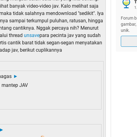
T
at banyak video-video jav. Kalo melihat saja
1
aka tidak salahnya mendownload "sedikit". Iya
Forum ba
arinya sampai terkumpul puluhan, ratusan, hingga
gambar, 
intang cantiknya. Nggak percaya nih? Menurut
unik.
lui thread
unsave
para pecinta jav yang sudah
tis cantik barat tidak segan-segan menyatakan
adap jav, berikut cuplikannya
nagas
►
ih mantep JAV
►