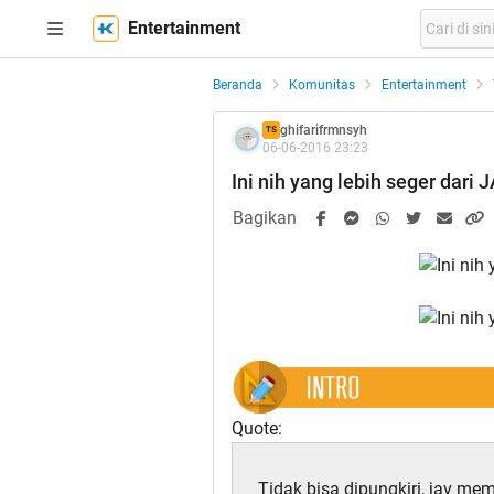
Entertainment
Beranda
Komunitas
Entertainment
ghifarifrmnsyh
TS
06-06-2016 23:23
Ini nih yang lebih seger dari 
Bagikan
Quote:
Tidak bisa dipungkiri, jav me