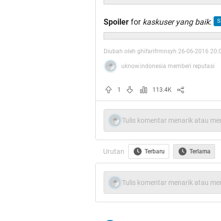
Spoiler
for
kaskuser yang baik
:
Diubah oleh ghifarifrmnsyh 26-06-2016 20:
uknow.indonesia memberi reputasi
1
113.4K
Tulis komentar menarik atau men
Urutan
Terbaru
Terlama
Tulis komentar menarik atau men