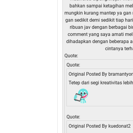
bahkan sampai ketagihan melih
mungkin kurang mantep ya gan m
gan sedikit demi sedikit tiap h
ribuan jav dengan berbagai b
comment yang saya amati mela
dihadapkan dengan beberapa ar
cintanya terh
Quote:
Quote:
Original Posted By
bramantyo
Tetep dari segi kreativitas leb
Quote:
Original Posted By
kuedonat2