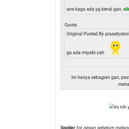
ane kaga ada yg kenal gan,
al
Quote:
Original Posted By
prasetyokni
ga ada miyabi yah
Ini hanya sebagian gan, pas
mena
Spoiler
for
pesan sebelum melan