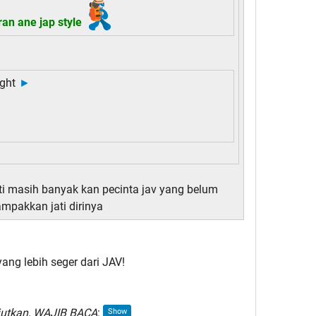
iran ane jap style
ght
►
ti masih banyak kan pecinta jav yang belum
mpakkan jati dirinya
jutkan, WAJIB BACA
: