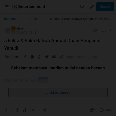
Entertainment
Masuk
...
Beranda
Gosip Nyok!
5 Fakta & Bukti Bahwa Ahmad Dhani Penganut Yahudi
ighost
TS
05-12-2012 15:48
5 Fakta & Bukti Bahwa Ahmad Dhani Penganut
Yahudi
Bagikan
Sebelum membaca, marilah mulai dengan bacaan
Spoiler
for
image
:
Lihat isi thread
0
149.1K
365
No Repost