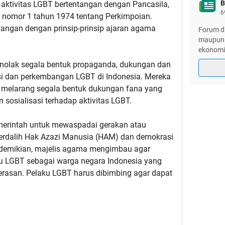
B
ktivitas LGBT bertentangan dengan Pancasila,
6
U nomor 1 tahun 1974 tentang Perkimpoian.
ntangan dengan prinsip-prinsip ajaran agama
Forum di
maupun lu
ekonomi
enolak segala bentuk propaganda, dukungan dan
si dan perkembangan LGBT di Indonesia. Mereka
 melarang segala bentuk dukungan fana yang
sosialisasi terhadap aktivitas LGBT.
erintah untuk mewaspadai gerakan atau
erdalih Hak Azazi Manusia (HAM) dan demokrasi
demikian, majelis agama mengimbau agar
u LGBT sebagai warga negara Indonesia yang
ekerasan. Pelaku LGBT harus dibimbing agar dapat