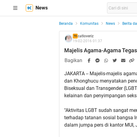
News
Beranda
Komunitas
News
Berita da
catloveriz
TS
19-02-2016 01:37
Majelis Agama-Agama Tegask
Bagikan
JAKARTA -- Majelis-majelis agama
dan Khonghucu menyatakan penol
Biseksual dan Transgender (LGB
kelainan dan penyimpangan seks
"Aktivitas LGBT sudah sangat me
terhadap tatanan sosial bangsa 
dalam jumpa pers di kantor MUI, 