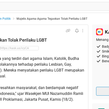
n Politik
Majelis Agama-Agama Tegaskan Tolak Perilaku LGBT
K
an Tolak Perilaku LGBT
Menang 
Badg
Smil
Bing
 yang terdiri dari agama Islam, Katolik, Budha
Bene
akannya terhadap perilaku Lesbian, Gay,
T). Mereka menyatakan perilaku LGBT merupakan
ual.
resahkan masyarakat, dan berdampak negatif
Indonesia," ujar Wasekjen MUI Nazamuddin Ramli
Jl Proklamasi, Jakarta Pusat, Kamis (18/2).