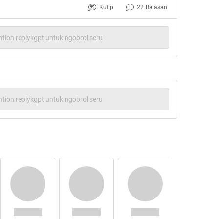
Kutip
22
Balasan
tion replykgpt untuk ngobrol seru
tion replykgpt untuk ngobrol seru