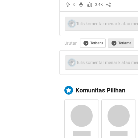
0
2.4K
Tulis komentar menarik atau men
Urutan
Terbaru
Terlama
Tulis komentar menarik atau men
Komunitas Pilihan