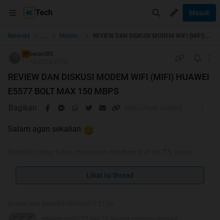
Tech
Masuk
...
Beranda
Mobile Broadband
REVIEW DAN DISKUSI MODEM WIFI (MIFI) HUAWEI E5577 BOLT MAX 150 MBPS
berani85
TS
11-10-2015 07:00
REVIEW DAN DISKUSI MODEM WIFI (MIFI) HUAWEI
E5577 BOLT MAX 150 MBPS
Bagikan
Salam agan sekalian
Setelah lama tidak mereview modem kali ini TS akan
mereview modem wifi Huawei e5577 Cat 5 yang memiliki
kecepatan download 150 Mbps di jaringan FDD. Adapun di
Lihat isi thread
jaringan TDD modem ini mampu menembus kecepatan
112 Mbps.
Diubah oleh berani85 03-05-2017 21:36
setiawandede773 dan 18 lainnya memberi reputasi