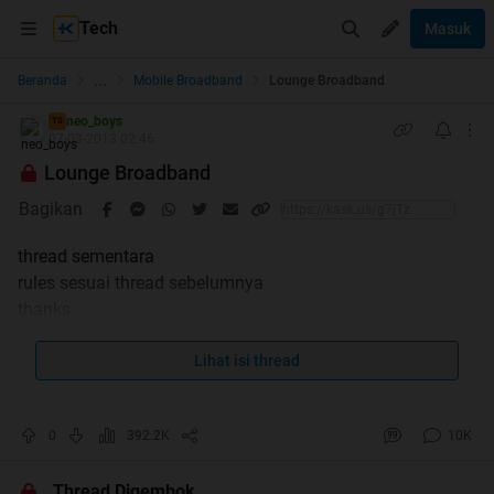
Tech
Masuk
...
Beranda
Mobile Broadband
Lounge Broadband
neo_boys
TS
07-03-2013 02:46
Lounge Broadband
Bagikan
thread sementara
rules sesuai thread sebelumnya
thanks
Lihat isi thread
0
392.2K
10K
Thread Digembok