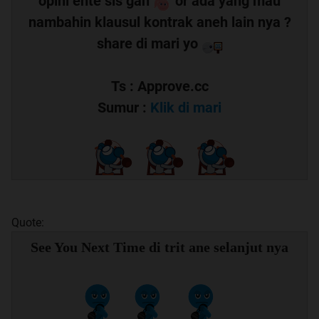
opini ente sis gan
or ada yang mau
nambahin klausul kontrak aneh lain nya ?
share di mari yo
Ts : Approve.cc
Sumur :
Klik di mari
Quote:
See You Next Time di trit ane selanjut nya