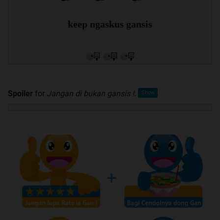
keep ngaskus gansis
Spoiler
for
Jangan di bukan gansis !
: