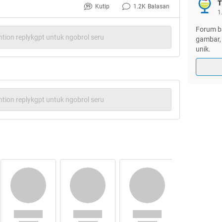
T
Kutip
1.2K
Balasan
1
Forum ba
tion replykgpt untuk ngobrol seru
gambar, 
unik.
g udah kuliah, kerja, maupun masih
lah kasta kasta / genk / golongan
tion replykgpt untuk ngobrol seru
Dan ini bukanlah hal baru lagi
.
S pada ngumpul semua sama temen
lama jadi gak kumpul sama temen
itu itu aja kumpulnya (ane juga
u yang ane maksud kasta SMA
Dan
acam macam kasta pas SMA. Silahkan
disimah