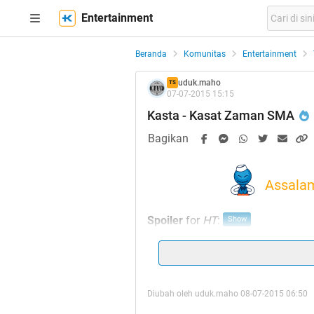
Entertainment
Beranda
Komunitas
Entertainment
uduk.maho
TS
07-07-2015 15:15
Kasta - Kasat Zaman SMA
Bagikan
Assala
Spoiler
for
HT
:
Alhamdulillah.. Masih di beri k
meneruskan, alangka
Diubah oleh uduk.maho 08-07-2015 06:50