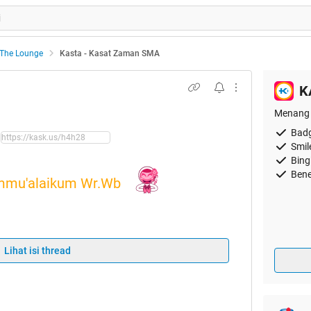
The Lounge
Kasta - Kasat Zaman SMA
K
Menang 
Badg
Smil
Bing
Bene
mmu'alaikum Wr.Wb
Lihat isi thread
esempatan buat nulis thread lagi
Tapi sebelum
h baiknya kalok cek ripost dulu