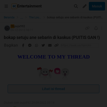
Entertainment
Masuk
...
Beranda
The Lounge
bokap setuju ane sebarin di kaskus (PUITIS GAN !)
puja992
TS
06-12-2013 08:11
bokap setuju ane sebarin di kaskus (PUITIS GAN !)
Bagikan
WELCOME TO MY THREAD
Lihat isi thread
SELAMAT DATANG AGAN SISTA
Diubah oleh puja992 29-09-2022 03:14