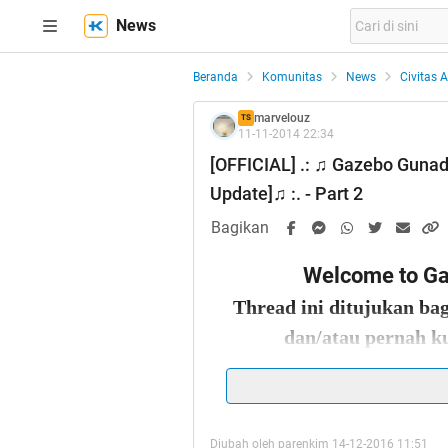
News
Beranda
Komunitas
News
Civitas 
marvelouz
TS
11-11-2014 22:34
[OFFICIAL] .: ♫ Gazebo Gunad
Update]♫ :. - Part 2
Bagikan
Welcome to G
Thread ini ditujukan ba
dan/atau pernah k
Diubah oleh parenkim 14-12-2016 11:51