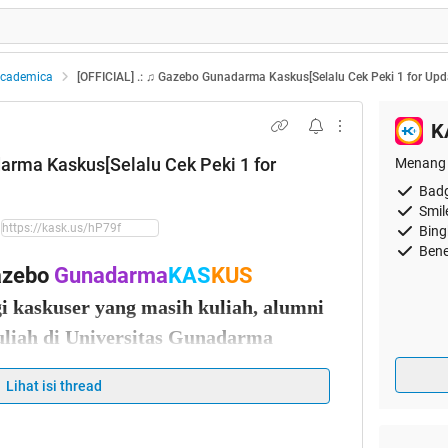
Academica
[OFFICIAL] .: ♫ Gazebo Gunadarma Kaskus[Selalu Cek Peki 1 for Updat
K
arma Kaskus[Selalu Cek Peki 1 for
Menang 
Badg
Smil
Bing
Bene
azebo
Gunadarma
KAS
KUS
gi kaskuser yang masih kuliah, alumni
uliah di Universitas Gunadarma
Lihat isi thread