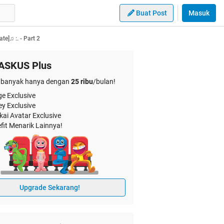
Buat Post
Masuk
e]♫ :. - Part 2
ASKUS Plus
banyak hanya dengan
25 ribu
/bulan!
e Exclusive
ey Exclusive
kai Avatar Exclusive
fit Menarik Lainnya!
Upgrade Sekarang!