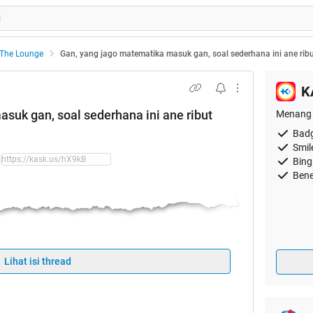
The Lounge
Gan, yang jago matematika masuk gan, soal sederhana ini ane ribu
K
suk gan, soal sederhana ini ane ribut
Menang 
Badg
Smil
Bing
Bene
 ini ane ribut sama bini ane gan, soalnya gan:
9 - 89 x 132 = ???
Lihat isi thread
 ane jawabnya
36960
ni ane jawabnya
- 11379