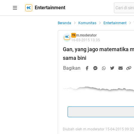
Entertainment
Beranda
Komunitas
Entertainment
m.moderator
TS
16-03-2015 13:35
Gan, yang jago matematika ma
sama bini
Bagikan
₪
Nie gan; gara" soal sederhana
36
Kalo
Diubah oleh m.moderator 15-04-2015 09:32
Tapi bi