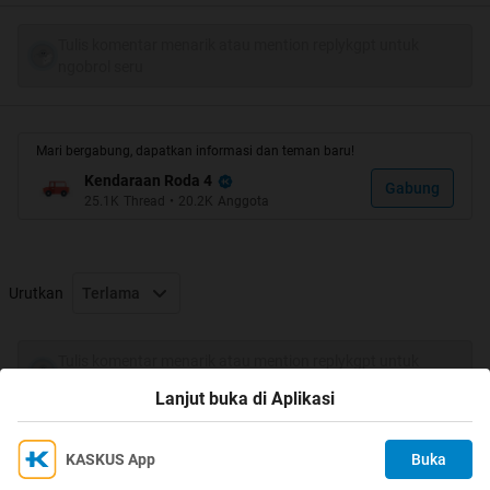
Tulis komentar menarik atau mention replykgpt untuk
ngobrol seru
Mari bergabung, dapatkan informasi dan teman baru!
Kendaraan Roda 4
Gabung
25.1K
Thread
•
20.2K
Anggota
Urutkan
Terlama
Tulis komentar menarik atau mention replykgpt untuk
ngobrol seru
Lanjut buka di Aplikasi
KASKUS App
Buka
Ikuti KASKUS di
Kami menggunakan Cookies