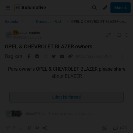
Automotive
Masuk
...
Beranda
Kendaraan Roda 4
OPEL & CHEVROLET BLAZER owners
suster_engine
TS
30-08-2008 05:02
OPEL & CHEVROLET BLAZER owners
Bagikan
Para owner's OPEL & CHEVROLET BLAZER please share
about BLAZER
Lihat isi thread
alfino979 dan 3 lainnya memberi reputasi
2
1M
4.7K