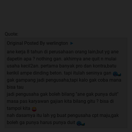
Quote:
Original Posted By
werlington
►
ane kerja 8 tahun di perusahaan orang lain,but yg ane
dapetin apa ? nothing gan. akhirnya ane quit n mulai
usaha kecil2an. pertama banyak pro dan kontra,batu
kerikil ampe dinding beton. tapi itulah seninya gan
gak gampang jadi pengusaha,tapi kalo gak coba mana
bisa tau
jadi pengusaha gak boleh bilang "ane gak punya duit"
masa pas karyawan gajian kita bilang gitu ? bisa di
tampol kita
nah dasarnya itu lah yg buat pengusaha cpt maju,gak
boleh ga punya harus punya duit