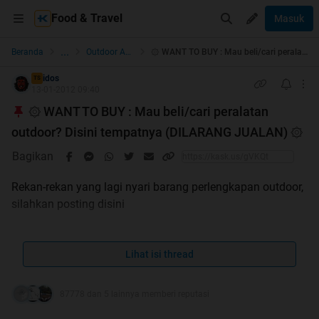
Food & Travel
Masuk
...
Beranda
Outdoor Adventure & Nature Clubs
۞ WANT TO BUY : Mau beli/cari peralatan outdoor? Disini tempatnya (DILARANG JUALAN) ۞
idos
TS
13-01-2012 09:40
۞ WANT TO BUY : Mau beli/cari peralatan
outdoor? Disini tempatnya (DILARANG JUALAN) ۞
Bagikan
Rekan-rekan yang lagi nyari barang perlengkapan outdoor,
silahkan posting disini
THREAD INI KHUSUS UNTUK "WANT TO BUY" SAJA
Lihat isi thread
87778 dan 5 lainnya memberi reputasi
Peraturan :