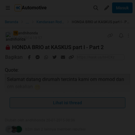
Automotive
Masuk
...
Beranda
Kendaraan Roda 4
HONDA BRIO at KASKUS part I - Part 2
andhihonda
TS
06-06-2014 19:57
HONDA BRIO at KASKUS part I - Part 2
Bagikan
Quote:
Selamat datang dirumah tercinta kami om momod dan
om sekalian
Izinkan kami memperkenalkan diri, fans & user Brio at
kaskus
Lihat isi thread
Trit ini ditujukan sebagai tempat sharing / berkumpulnya
pemilik dan penggemar Honda BRIO di seluruh Indonesia
Diubah oleh andhihonda 20-01-2015 08:06
dan menjadikannya sebagai wadah untuk saling
bertukar informasi, tanya jawab, saling share mulai dari
b2m dan 2 lainnya memberi reputasi