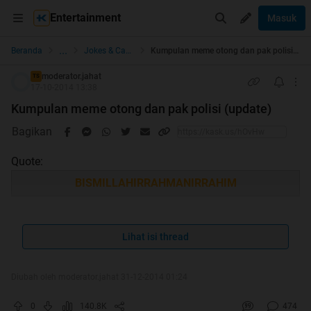
Entertainment
Masuk
...
Beranda
Jokes & Cartoon
Kumpulan meme otong dan pak polisi (update)
moderator.jahat
TS
17-10-2014 13:38
Kumpulan meme otong dan pak polisi (update)
Bagikan
Quote:
BISMILLAHIRRAHMANIRRAHIM
Lihat isi thread
Diubah oleh moderator.jahat 31-12-2014 01:24
0
140.8K
474