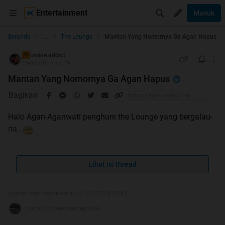
Entertainment
Masuk
...
Beranda
The Lounge
Mantan Yang Nomornya Ga Agan Hapus
online.addict
TS
18-10-2014 17:19
Mantan Yang Nomornya Ga Agan Hapus
Bagikan
Halo Agan-Aganwati penghuni the Lounge yang bergalau-
ria..
Masih inget sama thread mantan HT ini?
25 Alternatif Jawaban Ketika Ditanya Sibuk Apa?/Lulus
Lihat isi thread
Kuliah Ngapain?
Diubah oleh online.addict 21-07-2019 20:51
nona212 memberi reputasi