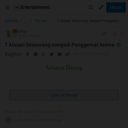
Entertainment
Masuk
...
Beranda
The Lounge
7 Alasan Seseorang menjadi Penggemar Anime
harfa7
TS
02-10-2014 08:52
7 Alasan Seseorang menjadi Penggemar Anime
Bagikan
Selamat Datang
Mohon dibantu Rate
Lihat isi thread
gan
Diubah oleh harfa7 15-10-2014 01:55
Pertama-tama cek Repost dulu gan
adrianfalsha memberi reputasi
Spoiler
for
Repost?
: