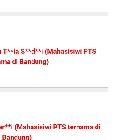
a T**ia S**d**i (Mahasisiwi PTS
ama di Bandung)
ar**i (Mahasisiwi PTS ternama di
Bandung)