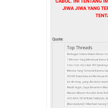
CABUL. INI TENTANG I
JIWA JIWA YANG TE
TENT
Quote: