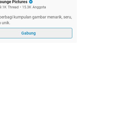
ounge Pictures
9.1K
Thread
•
15.3K
Anggota
berbagi kumpulan gambar menarik, seru,
n unik.
Gabung