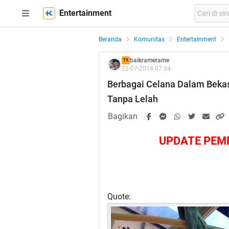
Entertainment
Beranda
Komunitas
Entertainment
baikramerame
TS
22-07-2014 07:34
Berbagai Celana Dalam Beka
Tanpa Lelah
Bagikan
UPDATE PEM
Quote: