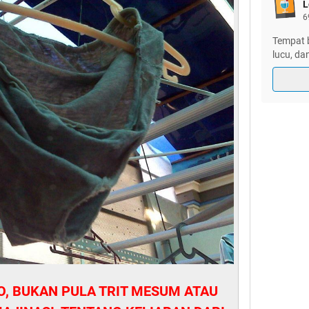
L
6
Tempat 
lucu, da
O, BUKAN PULA TRIT MESUM ATAU