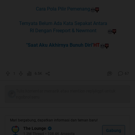
Cara Pola Pilir Pemenang
Ternyata Belum Ada Kata Sepakat Antara
RI Dengan Freeport & Newmont
"Saat Aku Akhirnya Bunuh Diri"
HT
1
6.5K
67
Tulis komentar menarik atau mention replykgpt untuk
ngobrol seru
Mari bergabung, dapatkan informasi dan teman baru!
The Lounge
Gabung
1.3M
Thread
•
108.4K
Anggota