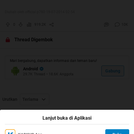
Diubah oleh official.p780 19-07-2014 02:54
0
919.2K
10K
Thread Digembok
Mari bergabung, dapatkan informasi dan teman baru!
Android
Gabung
29.7K
Thread
•
18.6K
Anggota
Urutkan
Terlama
Thread Digembok
Lanjut buka di Aplikasi