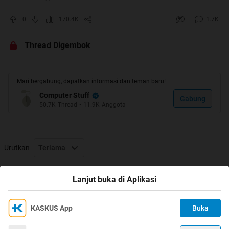
0
170.4K
1.7K
Thread Digembok
Mari bergabung, dapatkan informasi dan teman baru!
Computer Stuff
Gabung
50.7K
Thread
•
11.9K
Anggota
Urutkan
Terlama
Thread Digembok
Lanjut buka di Aplikasi
KASKUS App
Buka
Ikuti KASKUS di
Kami menggunakan Cookies
Dengan terus mengakses situs ini dan mengklik tombol