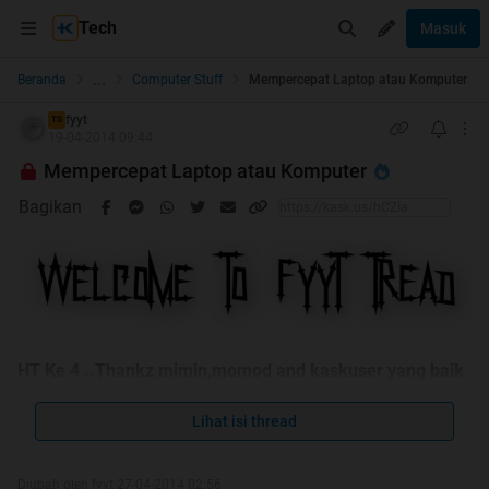
Tech
Masuk
...
Beranda
Computer Stuff
Mempercepat Laptop atau Komputer
fyyt
TS
19-04-2014 09:44
Mempercepat Laptop atau Komputer
Bagikan
HT Ke 4 ..Thankz mimin,momod and kaskuser yang baik
hati
Lihat isi thread
Diubah oleh fyyt 27-04-2014 02:56