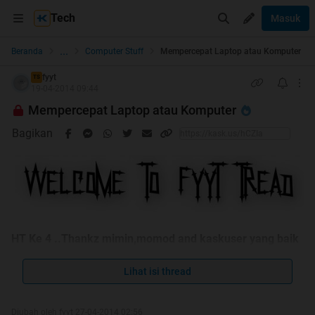
Tech
Masuk
...
Beranda
Computer Stuff
Mempercepat Laptop atau Komputer
fyyt
TS
19-04-2014 09:44
Mempercepat Laptop atau Komputer
Bagikan
HT Ke 4 ..Thankz mimin,momod and kaskuser yang baik
hati
Lihat isi thread
Diubah oleh fyyt 27-04-2014 02:56