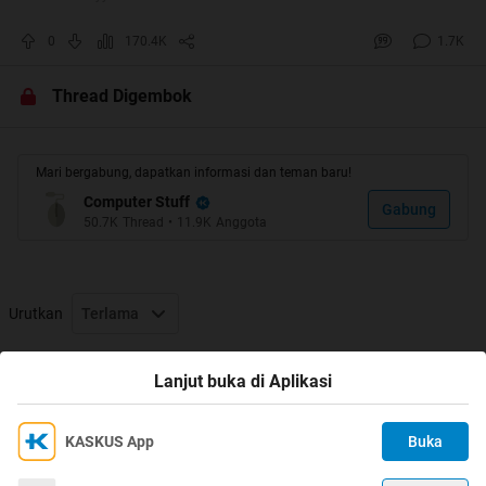
0
170.4K
1.7K
Thread Digembok
Mari bergabung, dapatkan informasi dan teman baru!
Computer Stuff
Gabung
50.7K
Thread
•
11.9K
Anggota
Urutkan
Terlama
Thread Digembok
Lanjut buka di Aplikasi
KASKUS App
Buka
Ikuti KASKUS di
Kami menggunakan Cookies
Dengan terus mengakses situs ini dan mengklik tombol