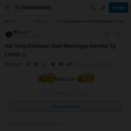
Entertainment
Masuk
...
Beranda
The Lounge
Hal Yang Dilakukan Saat Menunggu Koneksi Yg Lemot
ricoadis
TS
02-04-2014 10:55
Hal Yang Dilakukan Saat Menunggu Koneksi Yg
Lemot
Bagikan
Hola Gan
Ane dateng lagi gan
Setelah sekian lama absen ngetrit
Lihat isi thread
Diubah oleh ricoadis 05-04-2014 13:24
Quote: