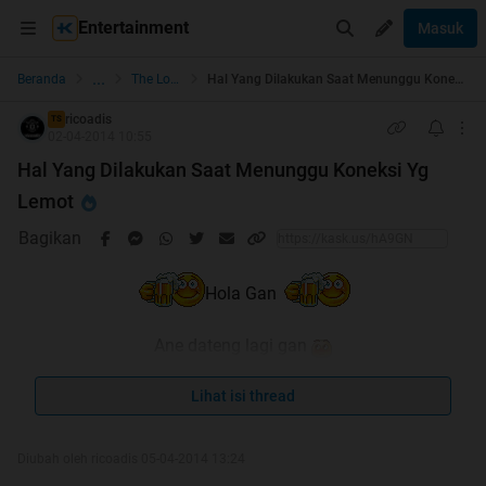
Entertainment
Masuk
...
Beranda
The Lounge
Hal Yang Dilakukan Saat Menunggu Koneksi Yg Lemot
ricoadis
TS
02-04-2014 10:55
Hal Yang Dilakukan Saat Menunggu Koneksi Yg
Lemot
Bagikan
Hola Gan
Ane dateng lagi gan
Setelah sekian lama absen ngetrit
Lihat isi thread
Diubah oleh ricoadis 05-04-2014 13:24
Quote: