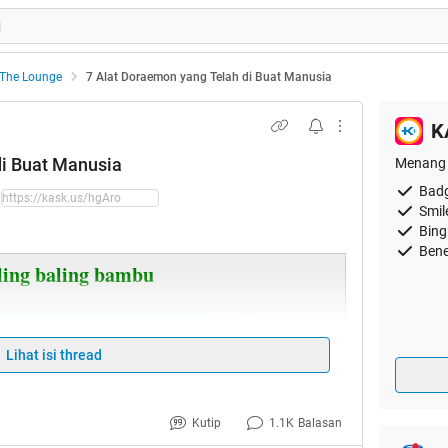
The Lounge
7 Alat Doraemon yang Telah di Buat Manusia
K
di Buat Manusia
Menang 
Badg
Smil
Bing
Bene
ling baling bambu
Lihat isi thread
Kutip
1.1K
Balasan