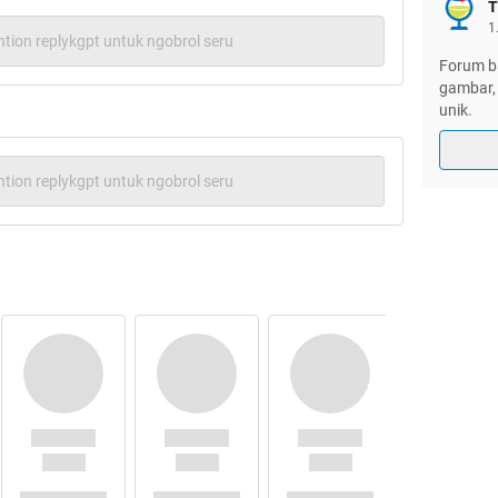
T
1
tion replykgpt untuk ngobrol seru
Forum ba
gambar, 
unik.
tion replykgpt untuk ngobrol seru
rupakan gadget transportasi dalam
g berbentuk kitiran yang bisa
n tubuh manapun. Dengan hati hati
tentunya.
esin yg mampu meniru fungsi dari
 bambu dalam bentuk lain.
Jetpack