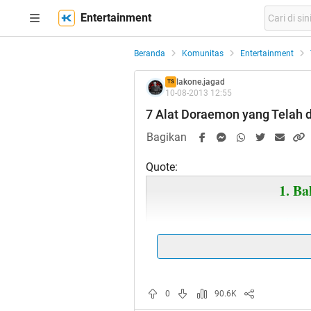
Entertainment
Beranda
Komunitas
Entertainment
lakone.jagad
TS
10-08-2013 12:55
7 Alat Doraemon yang Telah 
Bagikan
Quote:
1. Ba
0
90.6K