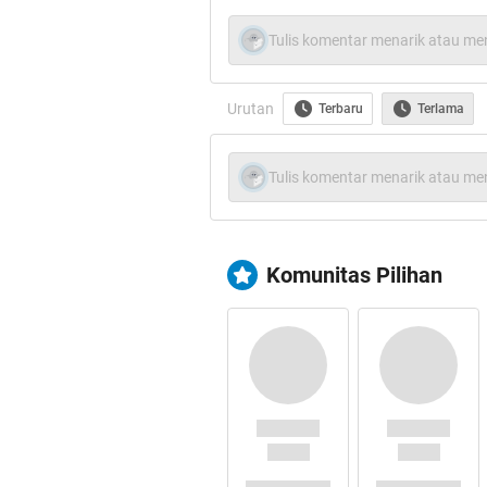
Tulis komentar menarik atau men
Urutan
Terbaru
Terlama
Tulis komentar menarik atau men
Baling baling bambu me
dunia Doraemon yan
dipasangkan pada bagia
Komunitas Pilihan
Saat ini sudah ada m
baling baling