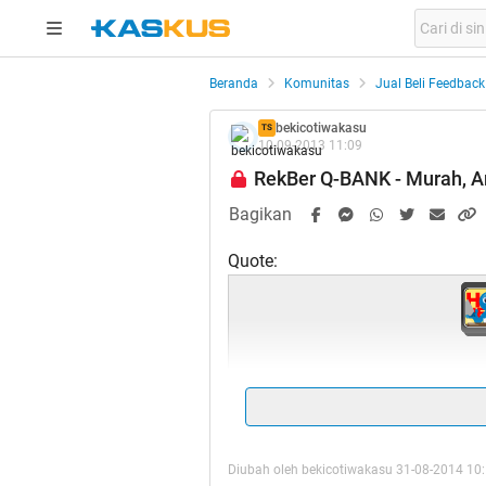
Beranda
Komunitas
Jual Beli Feedback
bekicotiwakasu
TS
10-09-2013 11:09
RekBer Q-BANK - Murah, Am
Bagikan
Quote:
Selama
"Mohon 
Diubah oleh bekicotiwakasu 31-08-2014 10