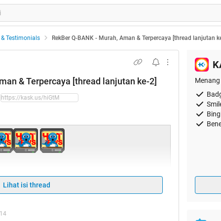
 & Testimonials
RekBer Q-BANK - Murah, Aman & Terpercaya [thread lanjutan ke
K
an & Terpercaya [thread lanjutan ke-2]
Menang 
Badg
Smil
Bing
Bene
t Idul Fitri 1435 H
Maaf Lahir & Batin"
Lihat isi thread
:14