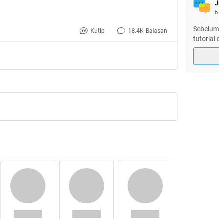
J
6
Sebelum 
Kutip
18.4K
Balasan
tutorial
k Melayani Transaksi :
a Jenis Pulsa Transfer
ansaksi Langsung Pembeli & Penjual)
ansfer Balance & Barang Virtual
s Game Online kecuali Zynga
ng yg melanggar Rules FJB Kaskus
apat diakses dengan klik :
rekber-qbank.com