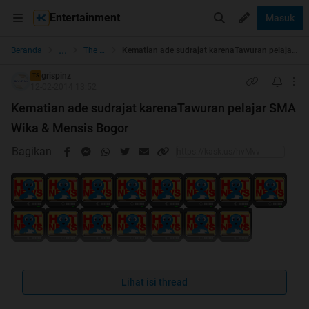
Entertainment
Masuk
...
Beranda
The Lounge
Kematian ade sudrajat karenaTawuran pelajar SMA Wika & Mensis Bogor
grispinz
TS
12-02-2014 13:52
Kematian ade sudrajat karenaTawuran pelajar SMA
Wika & Mensis Bogor
Bagikan
Welcome to my Simple Tread
Lihat isi thread