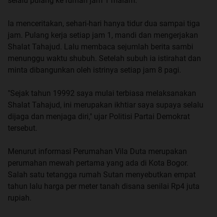
selalu pulang ke rumah jam 1 malam.
Ia menceritakan, sehari-hari hanya tidur dua sampai tiga
jam. Pulang kerja setiap jam 1, mandi dan mengerjakan
Shalat Tahajud. Lalu membaca sejumlah berita sambi
menunggu waktu shubuh. Setelah subuh ia istirahat dan
minta dibangunkan oleh istrinya setiap jam 8 pagi.
"Sejak tahun 19992 saya mulai terbiasa melaksanakan
Shalat Tahajud, ini merupakan ikhtiar saya supaya selalu
dijaga dan menjaga diri," ujar Politisi Partai Demokrat
tersebut.
Menurut informasi Perumahan Vila Duta merupakan
perumahan mewah pertama yang ada di Kota Bogor.
Salah satu tetangga rumah Sutan menyebutkan empat
tahun lalu harga per meter tanah disana senilai Rp4 juta
rupiah.