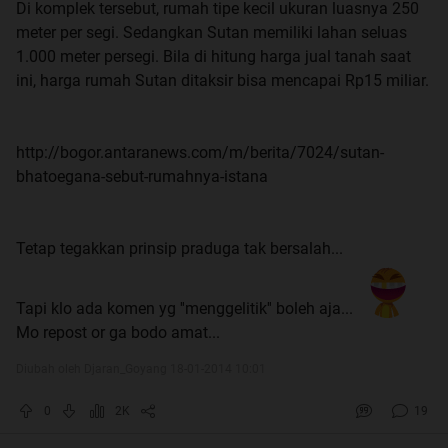
Di komplek tersebut, rumah tipe kecil ukuran luasnya 250
meter per segi. Sedangkan Sutan memiliki lahan seluas
1.000 meter persegi. Bila di hitung harga jual tanah saat
ini, harga rumah Sutan ditaksir bisa mencapai Rp15 miliar.
http://bogor.antaranews.com/m/berita/7024/sutan-
bhatoegana-sebut-rumahnya-istana
Tetap tegakkan prinsip praduga tak bersalah...
Tapi klo ada komen yg ''menggelitik'' boleh aja...
Mo repost or ga bodo amat...
Diubah oleh Djaran_Goyang 18-01-2014 10:01
0
2K
19