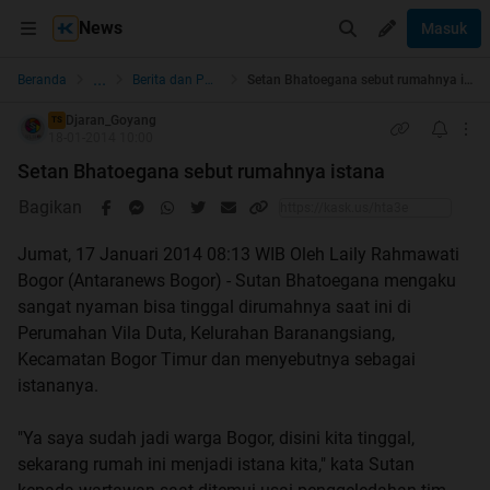
News
Masuk
...
Beranda
Berita dan Politik
Setan Bhatoegana sebut rumahnya istana
Djaran_Goyang
TS
18-01-2014 10:00
Setan Bhatoegana sebut rumahnya istana
Bagikan
Jumat, 17 Januari 2014 08:13 WIB Oleh Laily Rahmawati
Bogor (Antaranews Bogor) - Sutan Bhatoegana mengaku
sangat nyaman bisa tinggal dirumahnya saat ini di
Perumahan Vila Duta, Kelurahan Baranangsiang,
Kecamatan Bogor Timur dan menyebutnya sebagai
istananya.
"Ya saya sudah jadi warga Bogor, disini kita tinggal,
sekarang rumah ini menjadi istana kita," kata Sutan