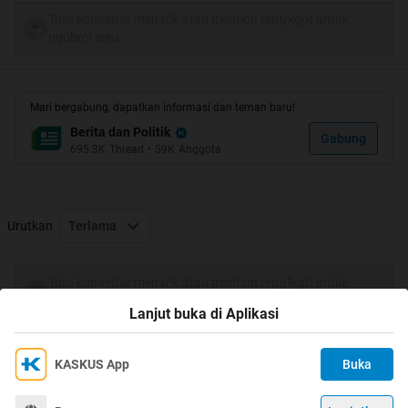
Tulis komentar menarik atau mention replykgpt untuk
ngobrol seru
Mari bergabung, dapatkan informasi dan teman baru!
Berita dan Politik
Gabung
695.3K
Thread
•
59K
Anggota
Urutkan
Terlama
Tulis komentar menarik atau mention replykgpt untuk
ngobrol seru
Lanjut buka di Aplikasi
KASKUS App
Buka
Ikuti KASKUS di
Kami menggunakan Cookies
Dengan terus mengakses situs ini dan mengklik tombol