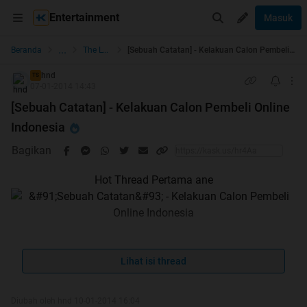
Entertainment
Masuk
...
Beranda
The Lounge
[Sebuah Catatan] - Kelakuan Calon Pembeli Online Indonesia
hnd
TS
07-01-2014 14:43
[Sebuah Catatan] - Kelakuan Calon Pembeli Online
Indonesia
Bagikan
Hot Thread Pertama ane
Lihat isi thread
Makasih yang udah nimpuk cendol
Diubah oleh hnd 10-01-2014 16:04