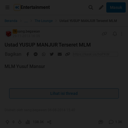
Entertainment
Masuk
...
Beranda
The Lounge
Ustad YUSUP MANJUR Terseret MLM
sang.begawan
TS
29-11-2013 16:39
Ustad YUSUP MANJUR Terseret MLM
Bagikan
MLM Yusuf Mansur
Lihat isi thread
Diubah oleh sang.begawan 06-08-2014 15:40
0
138.3K
1.3K