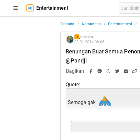
Entertainment
Beranda
Komunitas
Entertainment
joelmiro
TS
03-01-2014 08:06
Renungan Buat Semua Penonton
@Pandji
Bagikan
Quote:
Semoga gak
Quote: