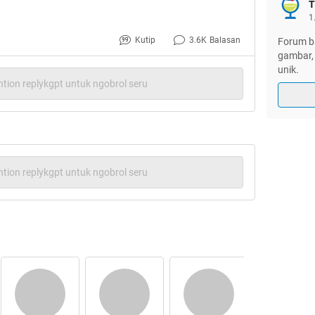
mpuk
trit ini biar jadi HT dan
T
1
Kutip
3.6K
Balasan
Forum ba
gambar, 
unik.
tion replykgpt untuk ngobrol seru
tion replykgpt untuk ngobrol seru