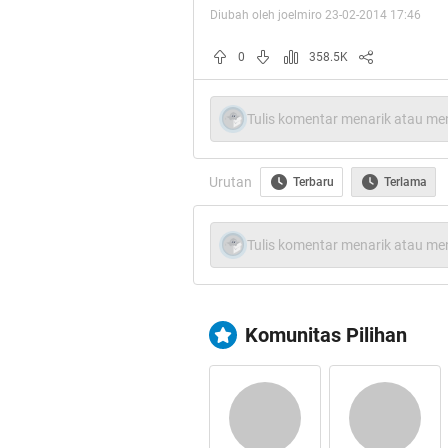
Ayo gan
terus dan ti
Diubah oleh joelmiro 23-02-2014 17:46
menyadarkan kita semua!
0
358.5K
Tulis komentar menarik atau men
Quote:
Urutan
Terbaru
Terlama
Lets Move It
Tulis komentar menarik atau men
Komunitas Pilihan