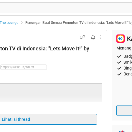
The Lounge
Renungan Buat Semua Penonton TV di Indonesia: "Lets Move It!" 
K
 TV di Indonesia: "Lets Move It!" by
Menang 
Badg
Smil
Bing
Bene
Lihat isi thread