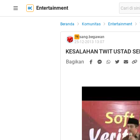
Entertainment
Beranda
Komunitas
Entertainment
sang.begawan
TS
25-12-2013 13:07
KESALAHAN TWIT USTAD S
Bagikan