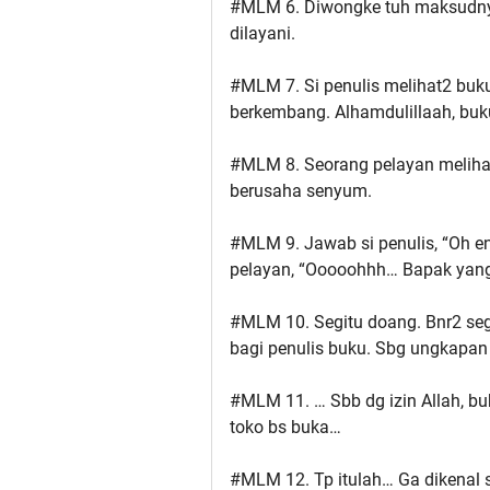
#MLM 6. Diwongke tuh maksudnya,
dilayani.
#MLM 7. Si penulis melihat2 bu
berkembang. Alhamdulillaah, buku 
#MLM 8. Seorang pelayan melihatn
berusaha senyum.
#MLM 9. Jawab si penulis, “Oh e
pelayan, “Ooooohhh… Bapak yang
#MLM 10. Segitu doang. Bnr2 seg
bagi penulis buku. Sbg ungkapan
#MLM 11. … Sbb dg izin Allah, bu
toko bs buka…
#MLM 12. Tp itulah… Ga dikenal si 