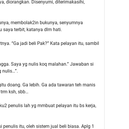
 diorangkan. Disenyumi, diterimakasihi,
kunya, membolak2in bukunya, senyumnya
saya terbit, katanya dlm hati.
ya. “Ga jadi beli Pak?” Kata pelayan itu, sambil
ngga. Saya yg nulis koq malahan.” Jawaban si
 nulis…”.
itu doang. Ga lebih. Ga ada tawaran teh manis
 trm ksh, sbb…
ku2 penulis lah yg mmbuat pelayan itu bs kerja,
penulis itu, oleh sistem jual beli biasa. Aplg 1