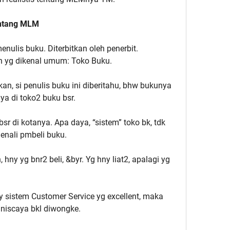
entang MLM
nulis buku. Diterbitkan oleh penerbit.
n yg dikenal umum: Toko Buku.
kan, si penulis buku ini diberitahu, bhw bukunya
a di toko2 buku bsr.
r di kotanya. Apa daya, “sistem” toko bk, tdk
enali pmbeli buku.
hny yg bnr2 beli, &byr. Yg hny liat2, apalagi yg
y sistem Customer Service yg excellent, maka
 niscaya bkl diwongke.