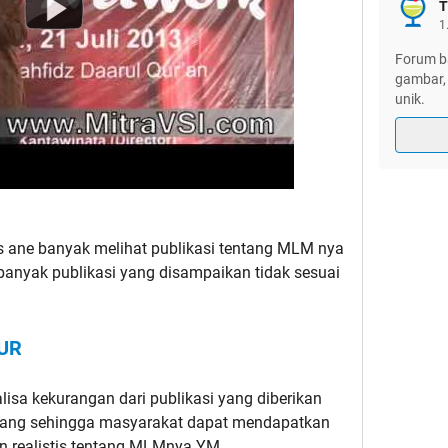
T
1
Forum ba
gambar, 
unik.
s ane banyak melihat publikasi tentang MLM nya
banyak publikasi yang disampaikan tidak sesuai
UR
a kekurangan dari publikasi yang diberikan
bang sehingga masyarakat dapat mendapatkan
an realistis tentang MLMnya YM.