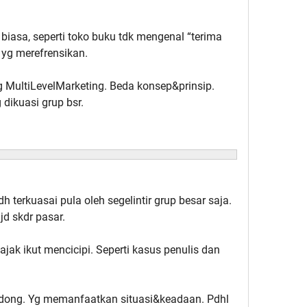
biasa, seperti toko buku tdk mengenal “terima
 yg merefrensikan.
MultiLevelMarketing. Beda konsep&prinsip.
 dikuasi grup bsr.
h terkuasai pula oleh segelintir grup besar saja.
jd skdr pasar.
jak ikut mencicipi. Seperti kasus penulis dan
ong. Yg memanfaatkan situasi&keadaan. Pdhl