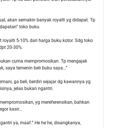
l, akan semakin banyak royalti yg didapat. Tp
ndapatan” toko buku.
royalti 5-10% dari harga buku kotor. Sdg toko
 dpt 20-30%.
n bukan cuma mempromosikan. Tp mengajak
k, saya temenin beli buku saya…”
mani, ga beli, berdiri sejajar dg kawannya yg
inya, jelas bukan ngantri.
g mempromosikan, yg mereferensikan, bahkan
egor kasir…
gantri ya, maaf.” He he he, disangkanya,