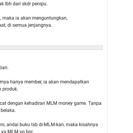
lbh dari skdr penipu.
, maka ia akan menguntungkan,
t, di semua jenjangnya.
ban.
rnya hanya member, ia akan mendapatkan
 produk.
cat dengan kehadiran MLM money game. Tanpa
 belaka.
ini, andai buku tsb di-MLM-kan, maka kisahnya
, ya MLM yg bnr.