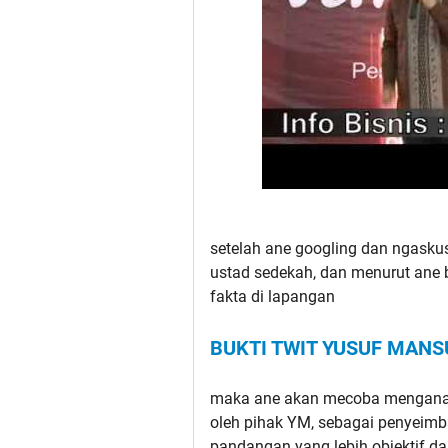
setelah ane googling dan ngasku
ustad sedekah, dan menurut ane 
fakta di lapangan
BUKTI TWIT YUSUF MANS
maka ane akan mecoba menganalis
oleh pihak YM, sebagai penyeim
pandangan yang lebih objektif d