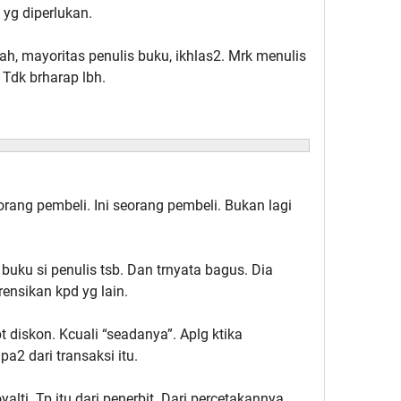
 yg diperlukan.
h, mayoritas penulis buku, ikhlas2. Mrk menulis
 Tdk brharap lbh.
rang pembeli. Ini seorang pembeli. Bukan lagi
uku si penulis tsb. Dan trnyata bagus. Dia
ensikan kpd yg lain.
t diskon. Kcuali “seadanya”. Aplg ktika
a2 dari transaksi itu.
ti. Tp itu dari penerbit. Dari percetakannya.