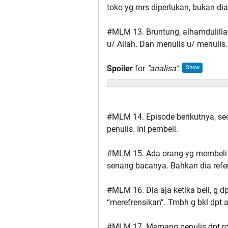
toko yg mrs diperlukan, bukan dia
#MLM 13. Bruntung, alhamdulillaa
u/ Allah. Dan menulis u/ menulis.
Spoiler
for
"analisa"
:
#MLM 14. Episode berikutnya, seo
penulis. Ini pembeli.
#MLM 15. Ada orang yg membeli b
senang bacanya. Bahkan dia refer
#MLM 16. Dia aja ketika beli, g dp
“merefrensikan”. Tmbh g bkl dpt ap
#MLM 17. Memang penulis dpt royal