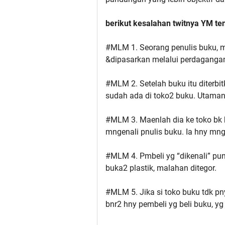
berikut kesalahan twitnya YM t
#MLM 1. Seorang penulis buku, me
&dipasarkan melalui perdaganga
#MLM 2. Setelah buku itu diterbit
sudah ada di toko2 buku. Utamany
#MLM 3. Maenlah dia ke toko bk bs
mngenali pnulis buku. Ia hny mng
#MLM 4. Pmbeli yg “dikenali” pun, 
buka2 plastik, malahan ditegor.
#MLM 5. Jika si toko buku tdk pn
bnr2 hny pembeli yg beli buku, yg