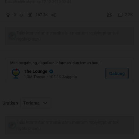
Diubah oleh sky.anka 17-12-2013 02:44
0
187.3K
2.2K
Tulis komentar menarik atau mention replykgpt untuk
ngobrol seru
Mari bergabung, dapatkan informasi dan teman baru!
The Lounge
Gabung
1.3M
Thread
•
108.3K
Anggota
Sedikit tentang Mita Diran. Mita lulus dari Universiti
Teknologi Kreatif Limkokwing jurusan Film / Cinema /
Video Studies. Selanjutnya Mita bekerja sebagai Junior
Copywriter di Cipta Reka Nara, Kuala Lumpur Malaysia.
Urutkan
Terlama
Setelah itu, Mita sempat ganti beberapa pekerjaan dari
Freefrom, DNA Three Sixty, sampai akhirnya Mei 2012 ia
Tulis komentar menarik atau mention replykgpt untuk
kembali ke Indonesia untuk bekerja di salah satu agency.
ngobrol seru
Sebelum ajal menjemputnya, cewek yang terkenal periang