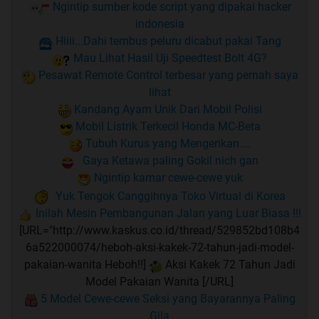
Ngintip sumber kode script yang dipakai hacker
indonesia
Hiiii...Dahi tembus peluru dicabut pakai Tang
Mau Lihat Hasil Uji Speedtest Bolt 4G?
Pesawat Remote Control terbesar yang pernah saya
lihat
Kandang Ayam Unik Dari Mobil Polisi
Mobil Listrik Terkecil Honda MC-Beta
Tubuh Kurus yang Mengerikan....
Gaya Ketawa paling Gokil nich gan
Ngintip kamar cewe-cewe yuk
Yuk Tengok Canggihnya Toko Virtual di Korea
Inilah Mesin Pembangunan Jalan yang Luar Biasa !!!
[URL="http://www.kaskus.co.id/thread/529852bd108b4
6a522000074/heboh-aksi-kakek-72-tahun-jadi-model-
pakaian-wanita Heboh!!]
Aksi Kakek 72 Tahun Jadi
Model Pakaian Wanita [/URL]
5 Model Cewe-cewe Seksi yang Bayarannya Paling
Gila