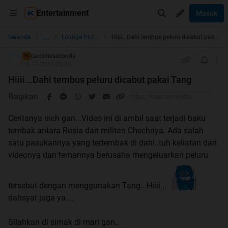
Entertainment
Masuk
...
Beranda
Lounge Pictures
Hiiii...Dahi tembus peluru dicabut pakai Tang
carolineseconda
TS
18-11-2013 03:30
Hiiii...Dahi tembus peluru dicabut pakai Tang
Bagikan
Ceritanya nich gan...Video ini di ambil saat terjadi baku
tembak antara Rusia dan militan Chechnya. Ada salah
satu pasukannya yang tertembak di dahi..tuh keliatan dari
videonya dan temannya berusaha mengeluarkan peluru
tersebut dengan menggunakan Tang...Hiiii...
dahsyat juga ya....
Silahkan di simak di mari gan..