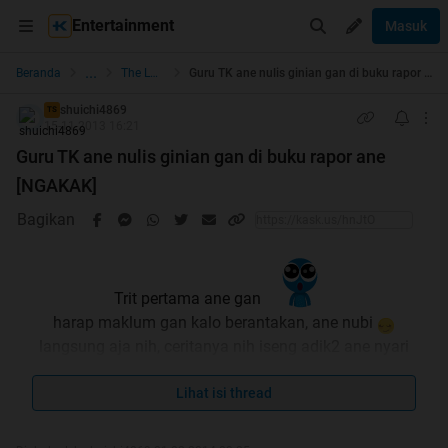
Entertainment
Masuk
...
Beranda
The Lounge
Guru TK ane nulis ginian gan di buku rapor ane [NGAKAK]
shuichi4869
TS
15-11-2013 16:21
Guru TK ane nulis ginian gan di buku rapor ane
[NGAKAK]
Bagikan
Trit pertama ane gan
harap maklum gan kalo berantakan, ane nubi
langsung aja nih, ceritanya nih iseng adik2 ane nyari
buku2 lama, eh ketemu buku rapor TK ane gan
Lihat isi thread
yang bikin ngakak pesan guru TK-nya