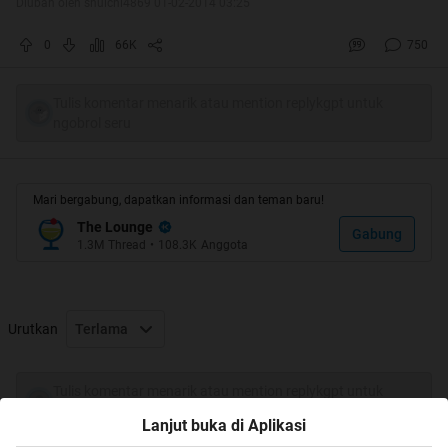
Diubah oleh shuichi4869 01-02-2014 03:25
0
66K
750
Spoiler
for
Buku Rapor Ane
:
Tulis komentar menarik atau mention replykgpt untuk
ngobrol seru
Gimana gan??
Mari bergabung, dapatkan informasi dan teman baru!
adik2 ane sampe ngakak ngebacanya, kok menggambar
The Lounge
Gabung
1.3M
Thread
•
108.3K
Anggota
dengan 1 jari
jangan lupa di
ya gan
Urutkan
Terlama
Tulis komentar menarik atau mention replykgpt untuk
Ini mungkin guru TK ane gan:
ngobrol seru
Quote:
Lanjut buka di Aplikasi