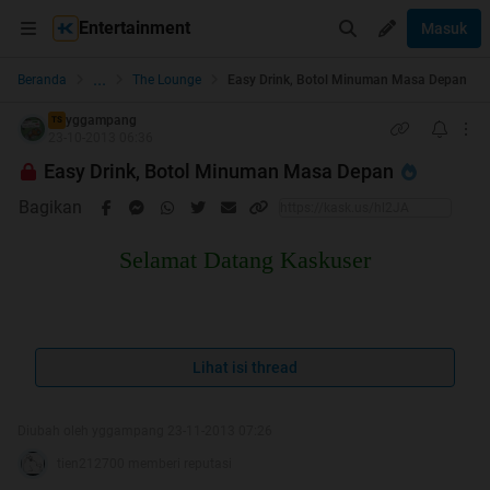
Entertainment
Masuk
...
Beranda
The Lounge
Easy Drink, Botol Minuman Masa Depan
yggampang
TS
23-10-2013 06:36
Easy Drink, Botol Minuman Masa Depan
Bagikan
Selamat Datang Kaskuser
HT#1
Lihat isi thread
Sebelumnya :
Diubah oleh yggampang 23-11-2013 07:26
Spoiler
for
Sebelumnya Buka Dulu Gan
:
tien212700 memberi reputasi