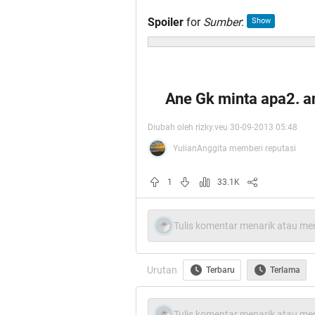
Spoiler
for
Sumber
:
Ane Gk minta apa2. 
Diubah oleh rizky.veu 30-09-2013 05:48
YulianAnggita memberi reputasi
1
33.1K
Tulis komentar menarik atau men
Urutan
Terbaru
Terlama
Tulis komentar menarik atau men