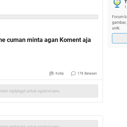
T
1
Forum ba
gambar, 
unik.
ane cuman minta agan Koment aja
Kutip
178
Balasan
tion replykgpt untuk ngobrol seru
tion replykgpt untuk ngobrol seru