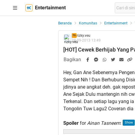
Entertainment
Beranda
Komunitas
Entertainment
rizky.veu
TS
28-09-2013 13:49
[HOT] Cewek Berhijab Yang P
Bagikan
Hey, Gan Ane Sebenernya Pengen 
Sempet Nih ! Dan Berhubung Disin
jdinya ane angkat deh. gak repos
Ane Sejak Dulu mantengin nih cw
Terkenal. Dan setiap lagu yang 
Tongolin Tuw Lagu2 Coveran dia da
Spoiler
for
Ainan Tasneem
: