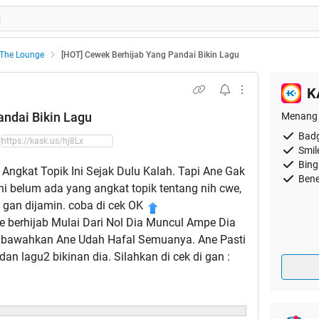
The Lounge
[HOT] Cewek Berhijab Yang Pandai Bikin Lagu
K
andai Bikin Lagu
Menang 
Badg
Smil
Bing
Angkat Topik Ini Sejak Dulu Kalah. Tapi Ane Gak
Bene
i belum ada yang angkat topik tentang nih cwe,
t gan dijamin. coba di cek OK
e berhijab Mulai Dari Nol Dia Muncul Ampe Dia
ia bawahkan Ane Udah Hafal Semuanya. Ane Pasti
n lagu2 bikinan dia. Silahkan di cek di gan :