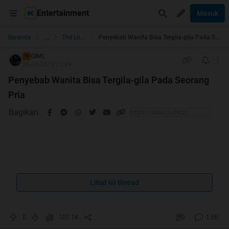
Entertainment
Masuk
...
Beranda
The Lounge
Penyebab Wanita Bisa Tergila-gila Pada Seorang Pria
GIML
TS
08-06-2013 21:09
Penyebab Wanita Bisa Tergila-gila Pada Seorang
Pria
Bagikan
Quote:
Lihat isi thread
Penyebab Wanita bisa tergila-gila
pada seorang pria
0
107.1K
1.5K