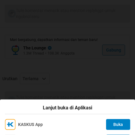
Tulis komentar menarik atau mention replykgpt untuk
ngobrol seru
Mari bergabung, dapatkan informasi dan teman baru!
The Lounge
Gabung
1.3M
Thread
•
108.3K
Anggota
Urutkan
Terlama
Tulis komentar menarik atau mention replykgpt untuk
Kalau laki-laki tergila-gila pada seorang perempuan mungkin
ngobrol seru
Lanjut buka di Aplikasi
sudah menjadi hal biasa. Namun kalau seorang wanita bisa
tergila-gila dengan seorang pria mungkin bisa disebabkan oleh
beberapa hal berikut ini :
KASKUS App
Buka
Ikuti KASKUS di
Kami menggunakan Cookies