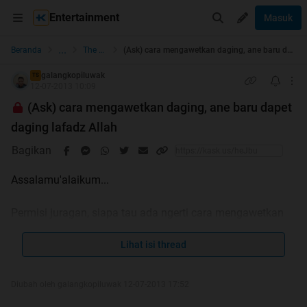
Entertainment
Masuk
...
Beranda
The Lounge
(Ask) cara mengawetkan daging, ane baru dapet daging lafadz Allah
galangkopiluwak
TS
12-07-2013 10:09
(Ask) cara mengawetkan daging, ane baru dapet
daging lafadz Allah
Bagikan
Assalamu'alaikum...
Permisi juragan, siapa tau ada ngerti cara mengawetkan
daging sapi agar tidak busuk. Baru smlm ane dapet beli
daging sapi yg berlafadzkan Allah, dan smpe saat ni ane
Lihat isi thread
msh taro di kulkas. Rencana ane mau awetin tu daging
supaya ga busuk.
Diubah oleh galangkopiluwak 12-07-2013 17:52