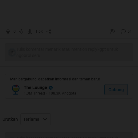
0
1.6K
51
Tulis komentar menarik atau mention replykgpt untuk
ngobrol seru
Mari bergabung, dapatkan informasi dan teman baru!
The Lounge
Gabung
1.3M
Thread
•
108.3K
Anggota
Urutkan
Terlama