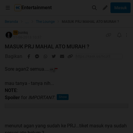
Entertainment
Masuk
...
Beranda
The Lounge
MASUK PRJ MAHAL ATO MURAH ?
bunkq
TS
11-06-2013 10:37
MASUK PRJ MAHAL ATO MURAH ?
Bagikan
Sore agan2 semua....
mau tanya - tanya nih...
NOTE
:
Spoiler
for
IMPORTANT
:
menurut agan yang sudah ke PRJ...tiket masuk nya sudah
sesuai ato belum ?