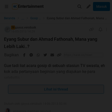
Entertainment
Masuk
...
Beranda
Gosip Nyok!
Eyang Subur dan Ahmad Fathonah, Mana yang Lebih Laki..?
gayus.versibaik
TS
16-05-2013 14:29
Eyang Subur dan Ahmad Fathonah, Mana yang
Lebih Laki..?
Bagikan
Gue tadi liat acara gosip di sebuah stasiun TV swasta, eh
kok ada pertanyaan beginian yang diajukan ke para
selebritis :
Manakah yang lebih pantas dianggap pria sejati ?
Lihat isi thread
Eyang
Subur
dg ketujuh istrinya atau
Ahmad Fathonah
dengan
wanita-wanita cantiknya ?[/QUOTE]
Diubah oleh gayus.versibaik 14-06-2013 02:46
anasabila memberi reputasi