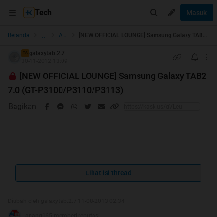
Tech
Masuk
...
Beranda
Android
[NEW OFFICIAL LOUNGE] Samsung Galaxy TAB2 7.0 (GT-P3100/P3110/P3113)
galaxytab.2.7
TS
30-11-2012 13:09
[NEW OFFICIAL LOUNGE] Samsung Galaxy TAB2
7.0 (GT-P3100/P3110/P3113)
Bagikan
Lihat isi thread
Diubah oleh galaxytab.2.7 11-08-2013 02:34
anang165 memberi reputasi