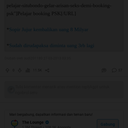
pelajar-situbondo-gelar-arisan-seks-demi-booking-
psk"]Pelajar booking PSK[/URL]
*
Sopir Jujur kembalikan uang 8 Milyar
*
Sudah dirudapaksa diminta uang 3rb lagi
Diubah oleh sudi201180 27-03-2013 03:35
0
11.5K
57
Tulis komentar menarik atau mention replykgpt untuk
ngobrol seru
Mari bergabung, dapatkan informasi dan teman baru!
The Lounge
Gabung
1.3M
Thread
•
108.3K
Anggota