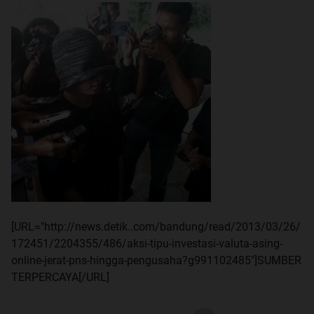
[URL="http://news.detik..com/bandung/read/2013/03/26/
172451/2204355/486/aksi-tipu-investasi-valuta-asing-
online-jerat-pns-hingga-pengusaha?g991102485"]SUMBER
TERPERCAYA[/URL]