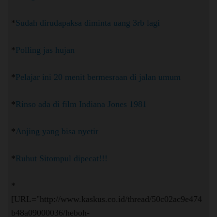
*
Sudah dirudapaksa diminta uang 3rb lagi
*
Polling jas hujan
*
Pelajar ini 20 menit bermesraan di jalan umum
*
Rinso ada di film Indiana Jones 1981
*
Anjing yang bisa nyetir
*
Ruhut Sitompul dipecat!!!
*
[URL="http://www.kaskus.co.id/thread/50c02ac9e474
b48a09000036/heboh-