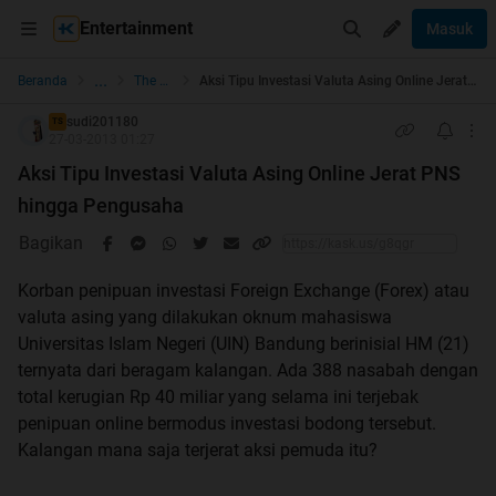
Entertainment
Masuk
...
Beranda
The Lounge
Aksi Tipu Investasi Valuta Asing Online Jerat PNS hingga Pengusaha
sudi201180
TS
27-03-2013 01:27
Aksi Tipu Investasi Valuta Asing Online Jerat PNS
hingga Pengusaha
Bagikan
Korban penipuan investasi Foreign Exchange (Forex) atau
valuta asing yang dilakukan oknum mahasiswa
Universitas Islam Negeri (UIN) Bandung berinisial HM (21)
ternyata dari beragam kalangan. Ada 388 nasabah dengan
total kerugian Rp 40 miliar yang selama ini terjebak
penipuan online bermodus investasi bodong tersebut.
Kalangan mana saja terjerat aksi pemuda itu?