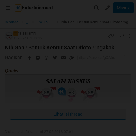
Entertainment
Masuk
...
Beranda
The Lounge
Nih Gan ! Bentuk Kentut Saat Difoto ! :ngakak
faisallamri
TS
13-07-2012 13:29
Nih Gan ! Bentuk Kentut Saat Difoto ! :ngakak
Bagikan
Quote:
SALAM KASKUS
Lihat isi thread
Quote:
Diubah oleh faisallamri 27-02-2013 07:01