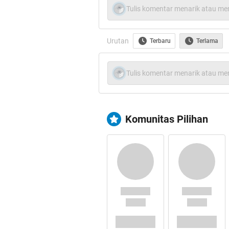
Tulis komentar menarik atau men
1. Jacob Oetama
Urutan
Terbaru
Terlama
Tulis komentar menarik atau men
Komunitas Pilihan