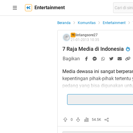
Entertainment
Beranda
Komunitas
Entertainment
lintangsore27
TS
21-01-2013 10:35
7 Raja Media di Indonesia
Bagikan
Media dewasa ini sangat berpera
kepentingan pihak-pihak tertentu
pedang yang bisa digunakan un
ini membuat siapapun yang mamp
power yang besar untuk menguas
luas. Sehingga tak heran jika kek
kuat dari pemerintah sekalipun.
0
54.5K
Berikut adalah 7 raja yang mengu