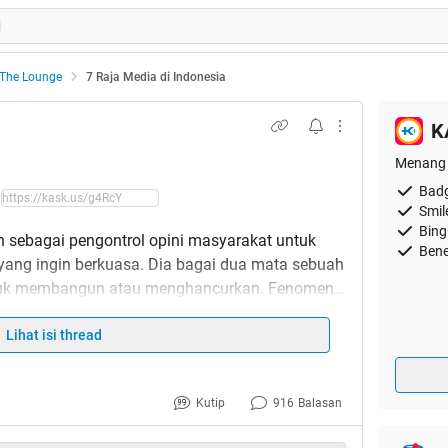
The Lounge
7 Raja Media di Indonesia
K
Menang 
Badg
Smil
Bing
n sebagai pengontrol opini masyarakat untuk
Bene
 yang ingin berkuasa. Dia bagai dua mata sebuah
tuk membangun atau menghancurkan. Fenomena
u menguasai media informasi akan memiliki
ai serta mengarahkan cara pandang masyarakat
Lihat isi thread
uasaan media kini bahkan boleh dibilang lebih
Kutip
916
Balasan
asai media-media di Indonesia :