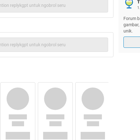
T
tion replykgpt untuk ngobrol seru
1
Forum ba
gambar, 
unik.
tion replykgpt untuk ngobrol seru