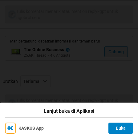
Bayaran dari situs PPD ini juga lumayan gede gan, $1 -
$20 untuk tiap kali download.
Tulis komentar menarik atau mention replykgpt untuk
ngobrol seru
Metode pembayaran bisa dilakukan lewat : paypai, payza,
bitcoins,dll
Mari bergabung, dapatkan informasi dan teman baru!
Bukti pembayaran :
The Online Business
Gabung
25.6K
Thread
•
4K
Anggota
PS: bukan punya ane, cuman membuktiin kalo Cleanfiles
membayar
Urutkan
Terlama
Ayo gabung gan! klik banner dibawah ini
Tulis komentar menarik atau mention replykgpt untuk
ngobrol seru
Lanjut buka di Aplikasi
Spoiler
for
My Simple Method
:
KASKUS App
Buka
Ikuti KASKUS di
Kami menggunakan Cookies