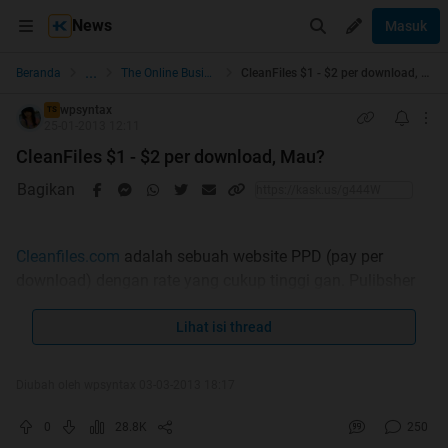
News
Masuk
...
Beranda
The Online Business
CleanFiles $1 - $2 per download, Mau?
wpsyntax
TS
25-01-2013 12:11
CleanFiles $1 - $2 per download, Mau?
Bagikan
Cleanfiles.com
adalah sebuah website PPD (pay per
download) dengan rate yang cukup tinggi gan. Pulibsher
akan dibayar jika ada yang mendownload file yang
diupload oleh publisher. Jika ada visitor yang ingin
Lihat isi thread
mendownload file di cleanfiles, maka user tersebut harus
mengisi survey ato hanya memasukkan alamat email
Diubah oleh wpsyntax 03-03-2013 18:17
mereka (mirip share*cash lah)
0
28.8K
250