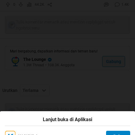
0
44.2K
1.4K
Spoiler
for
PENTING
:
Tulis komentar menarik atau mention replykgpt untuk
ngobrol seru
UPDATE :
Mari bergabung, dapatkan informasi dan teman baru!
Komeng kaskuser
The Lounge
Spoiler
for
Gambar wallpaper kaskuser yang setubuh ama
Gabung
1.3M
Thread
•
108.3K
Anggota
wallpaper ane
:
Urutkan
Terlama
Trit ane yang laen
Spoiler
for
BUKA GAN
:
Tulis komentar menarik atau mention replykgpt untuk
ngobrol seru
Lanjut buka di Aplikasi