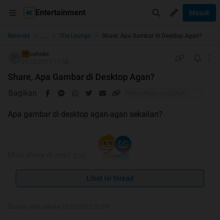
Entertainment
Masuk
...
Beranda
The Lounge
Share, Apa Gambar di Desktop Agan?
cahoke
TS
03-02-2013 11:58
Share, Apa Gambar di Desktop Agan?
Bagikan
Apa gambar di desktop agan-agan sekalian?
Mari share di mari gan. . .
Mulai dari ane gan.
Lihat isi thread
Ni gambar di desktop ane
Spoiler
for
BUKA
:
Diubah oleh cahoke 10-02-2013 02:08