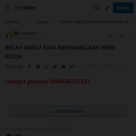
Hobby
Masuk
...
Beranda
Supranatural
INILAH AKIBAT SAYA MENGAMALKAN WIRID REZEKI
syekhpudin
TS
26-10-2012 12:20
INILAH AKIBAT SAYA MENGAMALKAN WIRID
REZEKI
Bagikan
contact person: 089656237831
MAKLUMAT PENTING FROM TS
Lihat isi thread
http://www.kaskus.co.id/post/5141d30...7608016a00000
0
Diubah oleh syekhpudin 25-08-2017 13:02