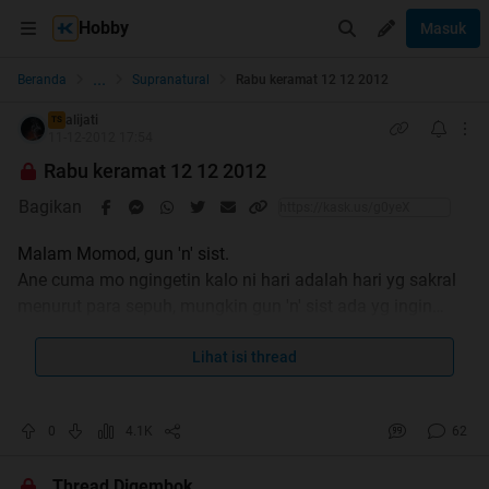
Hobby
Masuk
...
Beranda
Supranatural
Rabu keramat 12 12 2012
alijati
TS
11-12-2012 17:54
Rabu keramat 12 12 2012
Bagikan
Malam Momod, gun 'n' sist.
Ane cuma mo ngingetin kalo ni hari adalah hari yg sakral
menurut para sepuh, mungkin gun 'n' sist ada yg ingin
memberikan masukan untuk keselamatan kita semua.
kami persilahkan .......
Lihat isi thread
0
4.1K
62
Thread Digembok